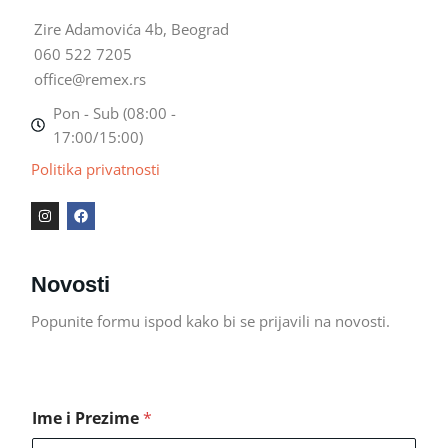
Zire Adamovića 4b, Beograd
060 522 7205
office@remex.rs
Pon - Sub (08:00 -
17:00/15:00)
Politika privatnosti
I
F
n
a
s
c
t
e
a
b
g
o
Novosti
r
o
a
k
m
Popunite formu ispod kako bi se prijavili na novosti.
Ime i Prezime
*