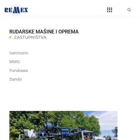
Skip
to
content
By
swpodrinja
/
November 7, 2024
RUDARSKE MAŠINE I OPREMA
ZASTUPNIŠTVA
Isenmann
MMD
Furukawa
Dando