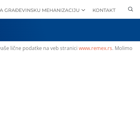
ZA GRAĐEVINSKU MEHANIZACIJU
KONTAKT
vaše lične podatke na veb stranici
www.remex.rs
. Molimo