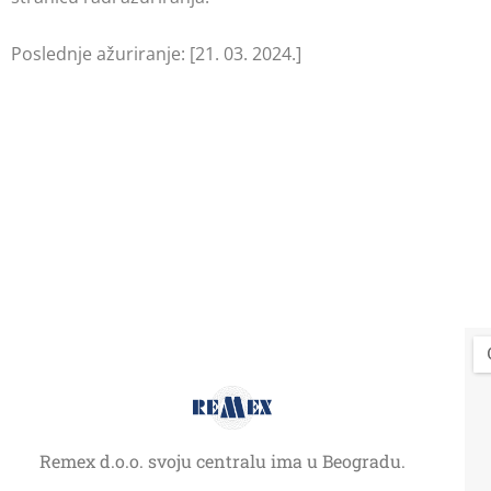
Poslednje ažuriranje: [21. 03. 2024.]
C
Remex d.o.o. svoju centralu ima u Beogradu.