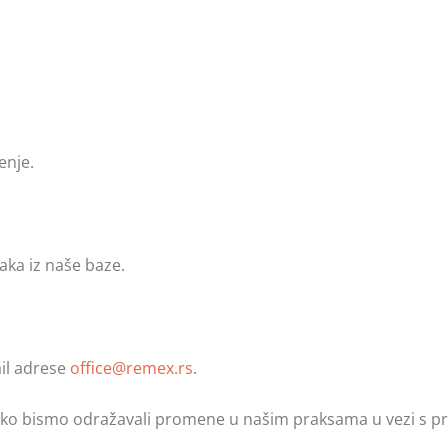
enje.
aka iz naše baze.
ail adrese
office@remex.rs
.
kako bismo odražavali promene u našim praksama u vezi s p