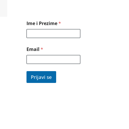
Ime i Prezime
*
Email
*
Prijavi se