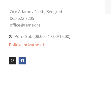
Zire Adamovića 4b, Beograd
060 522 7205
office@remex.rs
Pon - Sub (08:00 - 17:00/15:00)
Politika privatnosti
I
F
n
a
s
c
t
e
a
b
g
o
r
o
a
k
m