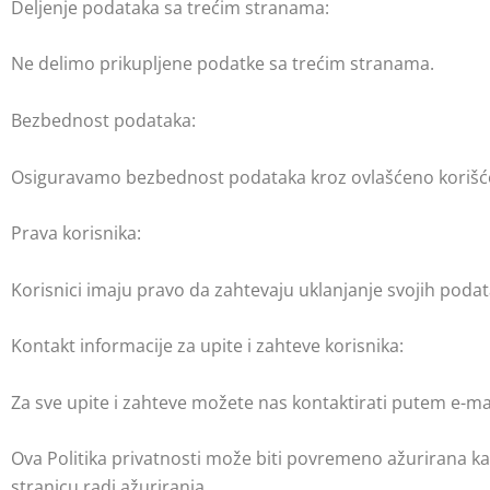
Deljenje podataka sa trećim stranama:
Ne delimo prikupljene podatke sa trećim stranama.
Bezbednost podataka:
Osiguravamo bezbednost podataka kroz ovlašćeno korišć
Prava korisnika:
Korisnici imaju pravo da zahtevaju uklanjanje svojih podat
Kontakt informacije za upite i zahteve korisnika:
Za sve upite i zahteve možete nas kontaktirati putem e-m
Ova Politika privatnosti može biti povremeno ažurirana 
stranicu radi ažuriranja.