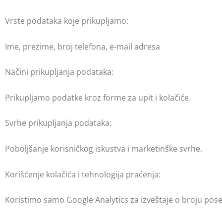
Vrste podataka koje prikupljamo:
Ime, prezime, broj telefona, e-mail adresa
Načini prikupljanja podataka:
Prikupljamo podatke kroz forme za upit i kolačiće.
Svrhe prikupljanja podataka:
Poboljšanje korisničkog iskustva i marketinške svrhe.
Korišćenje kolačića i tehnologija praćenja:
Koristimo samo Google Analytics za izveštaje o broju poset