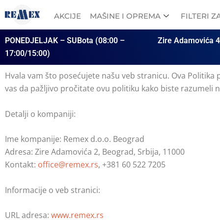
Skip
AKCIJE
MAŠINE I OPREMA
FILTERI 
to
content
PONEDJELJAK – SUBota (08:00 –
Zire Adamovića 4
17:00/15:00)
Hvala vam što posećujete našu veb stranicu. Ova Politika p
vas da pažljivo pročitate ovu politiku kako biste razumeli
Detalji o kompaniji:
Ime kompanije: Remex d.o.o. Beograd
Adresa: Zire Adamovića 2, Beograd, Srbija, 11000
Kontakt:
office@remex.rs
, +381 60 522 7205
Informacije o veb stranici:
URL adresa:
www.remex.rs