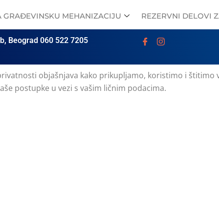
ZA GRAĐEVINSKU MEHANIZACIJU
REZERVNI DELOVI 
b, Beograd 060 522 7205
rivatnosti objašnjava kako prikupljamo, koristimo i štitimo 
 naše postupke u vezi s vašim ličnim podacima.