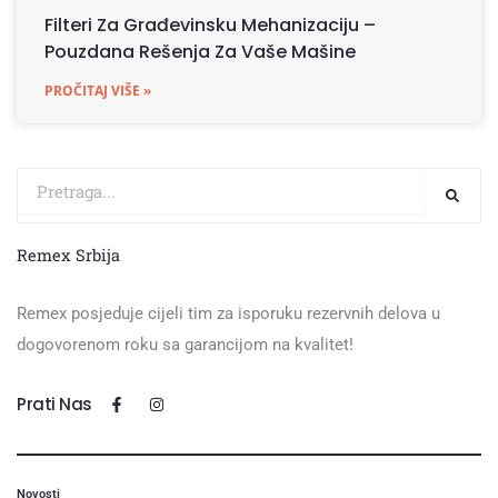
Filteri Za Građevinsku Mehanizaciju –
Pouzdana Rešenja Za Vaše Mašine
PROČITAJ VIŠE »
Search
Search
Remex Srbija
Remex posjeduje cijeli tim za isporuku rezervnih delova u
dogovorenom roku sa garancijom na kvalitet!
F
I
Prati Nas
a
n
c
s
e
t
b
a
o
g
o
r
Novosti