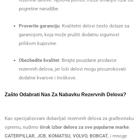
rezervne delove. Njihova pomoć može smanjiti rizik od
pogrešne narudžbe.
Proverite garanciju
: Kvalitetni delovi često dolaze sa
garancijom, koja može pružiti dodatnu sigurnost
prilikom kupovine.
Obezbedite kvalitet
: Birajte pouzdane prodavce
rezervnih delova, jer loši delovi mogu prouzrokovati
dodatne kvarove i troškove.
Zašto Odabrati Nas Za Nabavku Rezervnih Delova?
Kao specijalizovani dobavljač rezervnih delova za građevinsku
opremu, nudimo
širok izbor delova za sve popularne marke
:
CATERPILLAR, JCB, KOMATSU, VOLVO, BOBCAT
, i mnoge