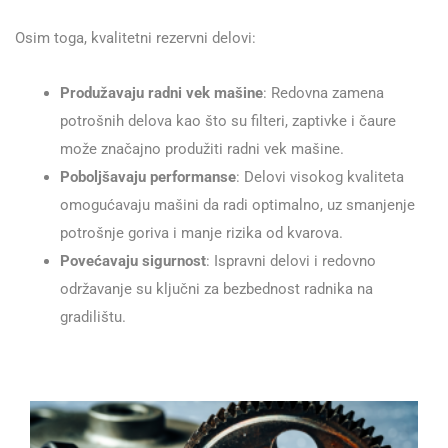
Osim toga, kvalitetni rezervni delovi:
Produžavaju radni vek mašine
: Redovna zamena
potrošnih delova kao što su filteri, zaptivke i čaure
može značajno produžiti radni vek mašine.
Poboljšavaju performanse
: Delovi visokog kvaliteta
omogućavaju mašini da radi optimalno, uz smanjenje
potrošnje goriva i manje rizika od kvarova.
Povećavaju sigurnost
: Ispravni delovi i redovno
održavanje su ključni za bezbednost radnika na
gradilištu.