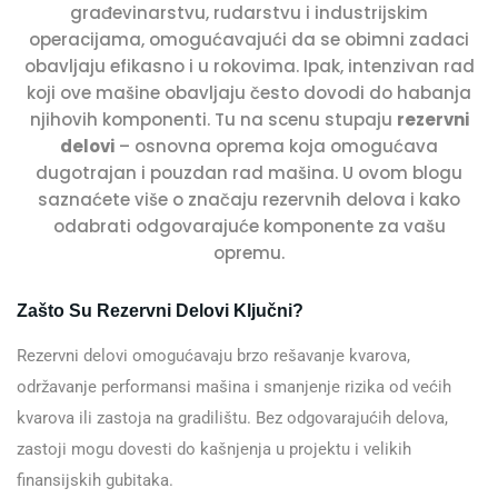
građevinarstvu, rudarstvu i industrijskim
operacijama, omogućavajući da se obimni zadaci
obavljaju efikasno i u rokovima. Ipak, intenzivan rad
koji ove mašine obavljaju često dovodi do habanja
njihovih komponenti. Tu na scenu stupaju
rezervni
delovi
– osnovna oprema koja omogućava
dugotrajan i pouzdan rad mašina. U ovom blogu
saznaćete više o značaju rezervnih delova i kako
odabrati odgovarajuće komponente za vašu
opremu.
Zašto Su Rezervni Delovi Ključni?
Rezervni delovi omogućavaju brzo rešavanje kvarova,
održavanje performansi mašina i smanjenje rizika od većih
kvarova ili zastoja na gradilištu. Bez odgovarajućih delova,
zastoji mogu dovesti do kašnjenja u projektu i velikih
finansijskih gubitaka.