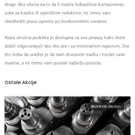
druge. Bez obzira na to da li tražite hidraulične komponente,
zube za kašike ili specifične reduktore, mi ćemo vam
obezbediti pravu opremu po konkurentnim cenama.
Naša stručna podrška je dostupna za sva pitanja, kako biste
dobili odgovarajući deo što pre i sa minimalnim naporom. Sve
što treba da uradite je da nam dostavite marku i model vaše
mašine, a mi ćemo vam poslati najbolju ponudu.
Ostale Akcije
REZERVNI DELOVI