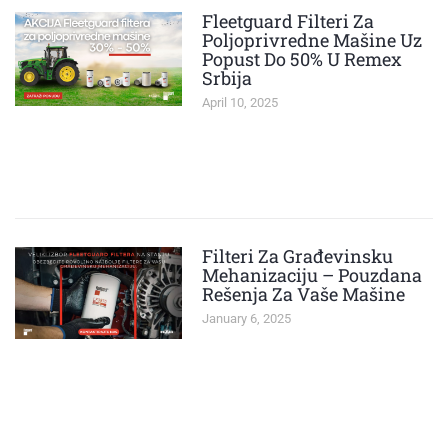
Fleetguard Filteri Za
Poljoprivredne Mašine Uz
Popust Do 50% U Remex
Srbija
April 10, 2025
Filteri Za Građevinsku
Mehanizaciju – Pouzdana
Rešenja Za Vaše Mašine
January 6, 2025