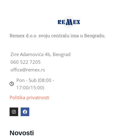
Copyright © 2026 Remex | Powered by
Astra WordPress Theme
Remex d.o.o. svoju centralu ima u Beogradu.
Zire Adamovića 4b, Beograd
060 522 7205
office@remex.rs
Pon - Sub (08:00 -
17:00/15:00)
Politika privatnosti
I
F
n
a
s
c
t
e
a
b
g
o
Novosti
r
o