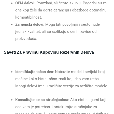
OEM delovi
: Pouzdani, ali često skuplji. Pogodni su za
one koji žele da održe garanciju i obezbede optimalnu
kompatibilnost.
Zamenski delovi
: Mogu biti povoljniji i često nude
jednak kvalitet, ali se razlikuju u ceni i zavise od
proizvođača.
Saveti Za Pravilnu Kupovinu Rezervnih Delova
Identifikujte tačan deo
: Nabavite model i serijski broj
mašine kako biste tačno znali koji deo vam treba.
Mnogi delovi imaju različite verzije za različite modele.
Konsultujte se sa stručnjacima
: Ako niste sigurni koji
deo vam je potreban, kontaktirajte stručnjake za