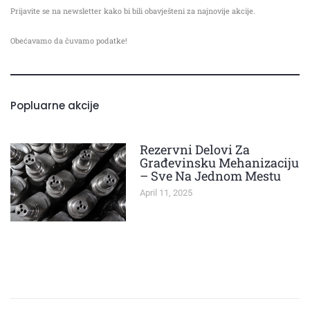
k
a
Prijavite se na newsletter kako bi bili obavješteni za najnovije akcije.
-
m
f
Obećavamo da čuvamo podatke!
Popluarne akcije
Rezervni Delovi Za
Građevinsku Mehanizaciju
– Sve Na Jednom Mestu
April 11, 2025